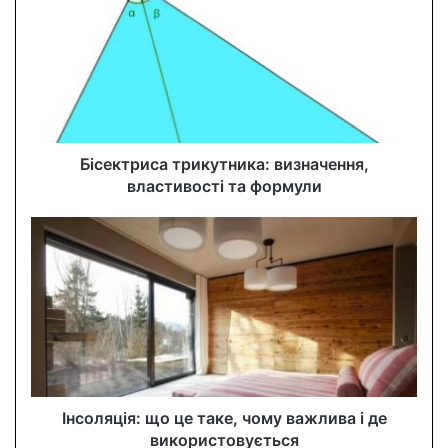
E
m
a
i
l
a
d
d
Бісектриса трикутника: визначення,
r
властивості та формули
e
s
s
Інсоляція: що це таке, чому важлива і де
використовується