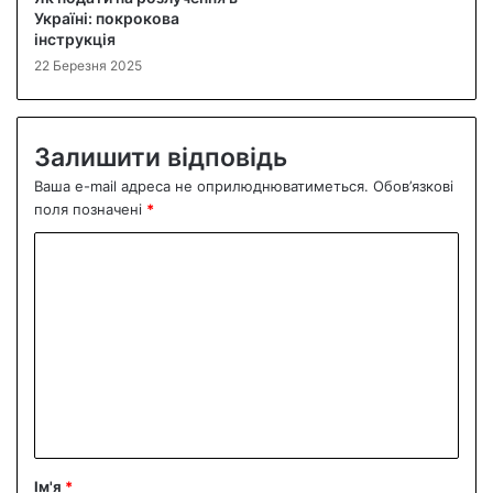
Україні: покрокова
інструкція
22 Березня 2025
Залишити відповідь
Ваша e-mail адреса не оприлюднюватиметься.
Обов’язкові
поля позначені
*
К
о
м
е
н
т
а
р
Ім'я
*