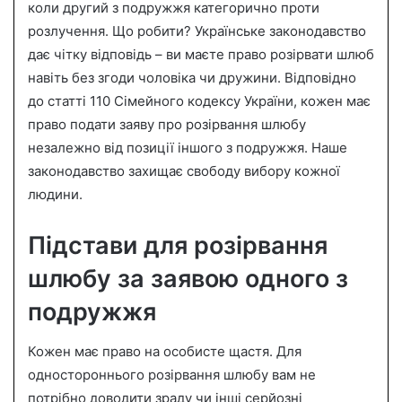
коли другий з подружжя категорично проти
n
розлучення. Що робити? Українське законодавство
e
дає чітку відповідь – ви маєте право розірвати шлюб
m
a
навіть без згоди чоловіка чи дружини. Відповідно
i
до статті 110 Сімейного кодексу України, кожен має
l
право подати заяву про розірвання шлюбу
незалежно від позиції іншого з подружжя. Наше
законодавство захищає свободу вибору кожної
людини.
Підстави для розірвання
шлюбу за заявою одного з
подружжя
Кожен має право на особисте щастя. Для
одностороннього розірвання шлюбу вам не
потрібно доводити зраду чи інші серйозні