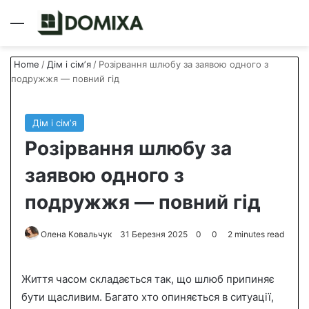
Menu
S
Home
/
Дім і сімʼя
/
Розірвання шлюбу за заявою одного з
подружжя — повний гід
Дім і сімʼя
Розірвання шлюбу за
заявою одного з
подружжя — повний гід
Олена Ковальчук
S
31 Березня 2025
0
0
2 minutes read
e
n
Життя часом складається так, що шлюб припиняє
d
бути щасливим. Багато хто опиняється в ситуації,
a