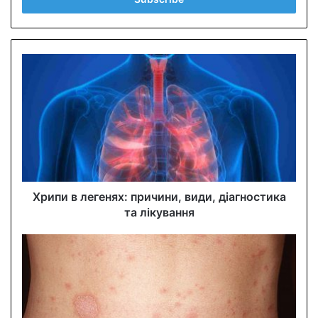
e
r
y
o
u
r
E
m
a
i
l
a
d
d
Хрипи в легенях: причини, види, діагностика
r
та лікування
e
s
s