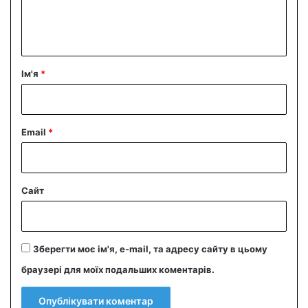
н
т
а
р
Ім'я
*
*
Email
*
Сайт
Зберегти моє ім'я, e-mail, та адресу сайту в цьому
браузері для моїх подальших коментарів.