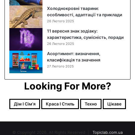
Холоднокровні тварини:
особливості, адаптації та приклади
26 Лютого 2025
11 вересня знак зодіаку:
характеристика, сумісність, поради
26 Лютого 2025
Асортимент: визначення,
класифікація та значення
27 Лютого 2025
Looking For More?
Дім І Сімʼя
Краса І Стиль
Техно
Цікаве
© Copyright 2026, All Rights Reserved |
Topiclab.com.ua