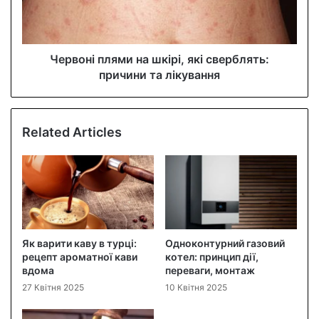
Червоні плями на шкірі, які сверблять:
причини та лікування
Related Articles
Як варити каву в турці:
Одноконтурний газовий
рецепт ароматної кави
котел: принцип дії,
вдома
переваги, монтаж
27 Квітня 2025
10 Квітня 2025