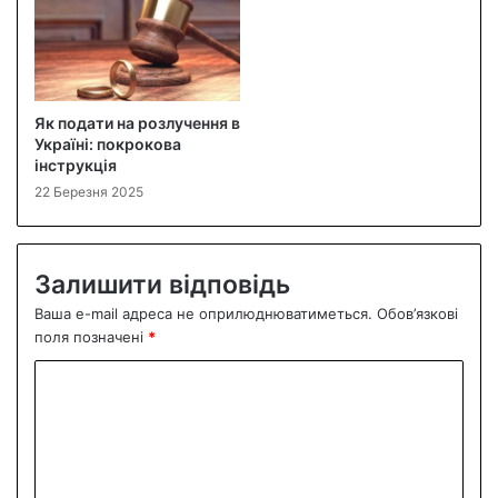
Як подати на розлучення в
Україні: покрокова
інструкція
22 Березня 2025
Залишити відповідь
Ваша e-mail адреса не оприлюднюватиметься.
Обов’язкові
поля позначені
*
К
о
м
е