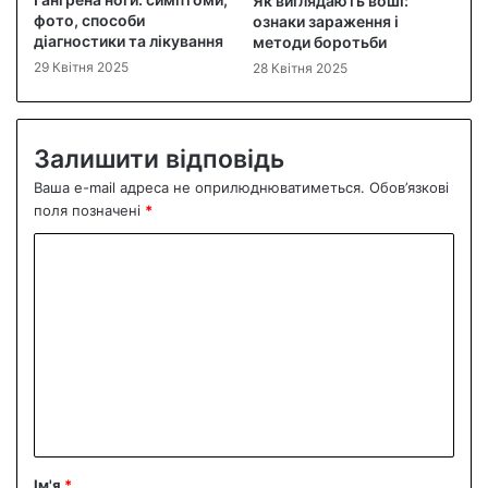
Як виглядають воші:
фото, способи
ознаки зараження і
діагностики та лікування
методи боротьби
29 Квітня 2025
28 Квітня 2025
Залишити відповідь
Ваша e-mail адреса не оприлюднюватиметься.
Обов’язкові
поля позначені
*
К
о
м
е
н
т
а
р
Ім'я
*