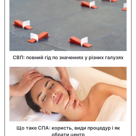
r
E
m
a
i
l
a
d
d
СВП: повний гід по значеннях у різних галузях
r
e
s
s
Що таке СПА: користь, види процедур і як
обрати центр