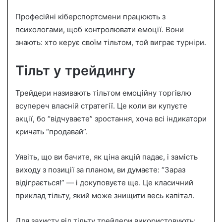
Професійні кіберспортсмени працюють з
психологами, щоб контролювати емоції. Вони
знають: хто керує своїм тільтом, той виграє турніри.
Тільт у трейдингу
Трейдери називають тільтом емоційну торгівлю
всупереч власній стратегії. Це коли ви купуєте
акції, бо “відчуваєте” зростання, хоча всі індикатори
кричать “продавай”.
Уявіть, що ви бачите, як ціна акцій падає, і замість
виходу з позиції за планом, ви думаєте: “Зараз
відіграється!” — і докуповуєте ще. Це класичний
приклад тільту, який може знищити весь капітал.
Для захисту від тільту трейдери використовують: