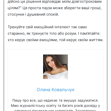
дійсно це рішення відповідає моїм довгостроковим
цілям?” Ця проста пауза може зберегти ваші гроші,
стосунки і душевний спокій.
Тренуйте свій емоційний інтелект так само
старанно, як тренуєте тіло або розум. І пам’ятайте:
хто керує своїми емоціями, той керує своїм життям.
Олена Ковальчук
Пишу про все, що надихає та змушує задуматися.
Маю журналістську освіту та багато років досвіду у
створенні пізнавальних матеріалів. Захоплююсь