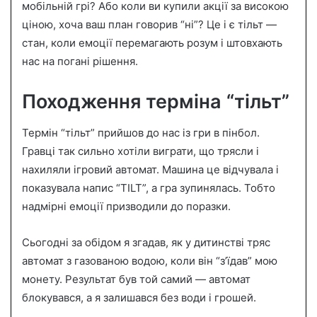
мобільній грі? Або коли ви купили акції за високою
n
ціною, хоча ваш план говорив “ні”? Це і є тільт —
e
стан, коли емоції перемагають розум і штовхають
m
a
нас на погані рішення.
i
l
Походження терміна “тільт”
Термін “тільт” прийшов до нас із гри в пінбол.
Гравці так сильно хотіли виграти, що трясли і
нахиляли ігровий автомат. Машина це відчувала і
показувала напис “TILT”, а гра зупинялась. Тобто
надмірні емоції призводили до поразки.
Сьогодні за обідом я згадав, як у дитинстві тряс
автомат з газованою водою, коли він “з’їдав” мою
монету. Результат був той самий — автомат
блокувався, а я залишався без води і грошей.