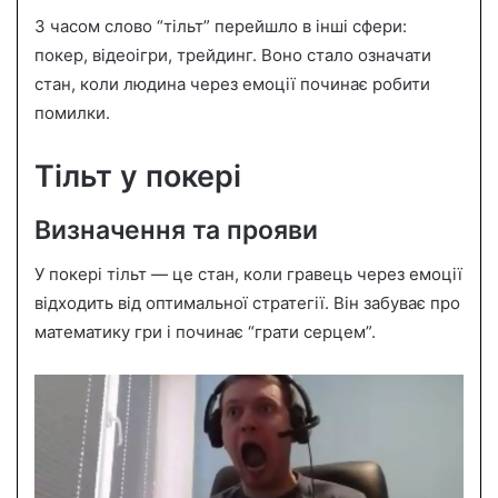
З часом слово “тільт” перейшло в інші сфери:
покер, відеоігри, трейдинг. Воно стало означати
стан, коли людина через емоції починає робити
помилки.
Тільт у покері
Визначення та прояви
У покері тільт — це стан, коли гравець через емоції
відходить від оптимальної стратегії. Він забуває про
математику гри і починає “грати серцем”.