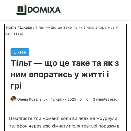
Menu
S
Home
/
Цікаве
/
Тільт — що це таке та як з ним впоратись у
житті і грі
Цікаве
Тільт — що це таке та як з
ним впоратись у житті і
грі
Олена Ковальчук
S
12 Квітня 2025
0
0
3 minutes read
e
n
Пам’ятаєте той момент, коли ви ледь не жбурнули
d
телефон через всю кімнату після третьої поразки в
a