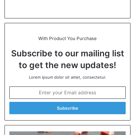
We
bsi
te
With Product You Purchase
Subscribe to our mailing list
to get the new updates!
Lorem ipsum dolor sit amet, consectetur.
E
n
t
e
r
y
o
u