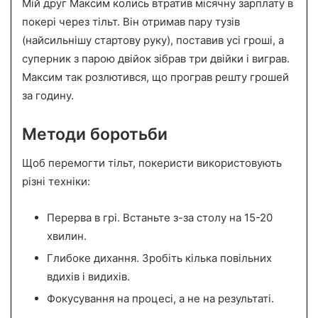
Мій друг Максим колись втратив місячну зарплату в
покері через тільт. Він отримав пару тузів
(найсильнішу стартову руку), поставив усі гроші, а
суперник з парою двійок зібрав три двійки і виграв.
Максим так розлютився, що програв решту грошей
за годину.
Методи боротьби
Щоб перемогти тільт, покеристи використовують
різні техніки:
Перерва в грі. Встаньте з-за столу на 15-20
хвилин.
Глибоке дихання. Зробіть кілька повільних
вдихів і видихів.
Фокусування на процесі, а не на результаті.