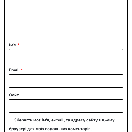
е
н
т
а
р
Ім'я
*
*
Email
*
Сайт
Зберегти моє ім'я, e-mail, та адресу сайту в цьому
браузері для моїх подальших коментарів.