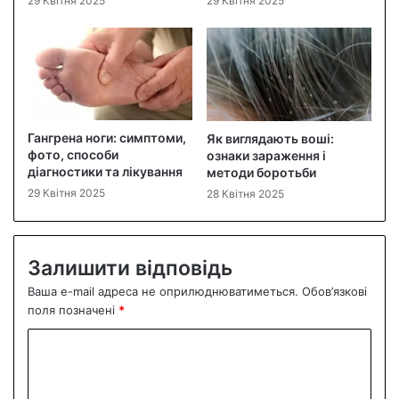
29 Квітня 2025
29 Квітня 2025
Гангрена ноги: симптоми,
Як виглядають воші:
фото, способи
ознаки зараження і
діагностики та лікування
методи боротьби
29 Квітня 2025
28 Квітня 2025
Залишити відповідь
Ваша e-mail адреса не оприлюднюватиметься.
Обов’язкові
поля позначені
*
К
о
м