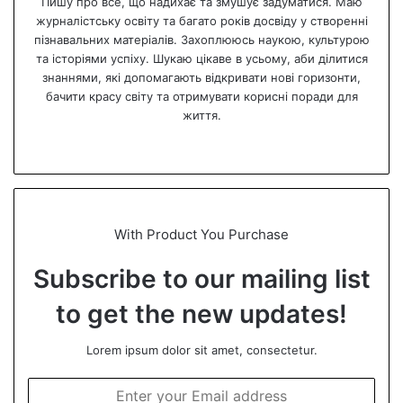
Пишу про все, що надихає та змушує задуматися. Маю
журналістську освіту та багато років досвіду у створенні
пізнавальних матеріалів. Захоплююсь наукою, культурою
та історіями успіху. Шукаю цікаве в усьому, аби ділитися
знаннями, які допомагають відкривати нові горизонти,
бачити красу світу та отримувати корисні поради для
життя.
We
bsi
te
With Product You Purchase
Subscribe to our mailing list
to get the new updates!
Lorem ipsum dolor sit amet, consectetur.
E