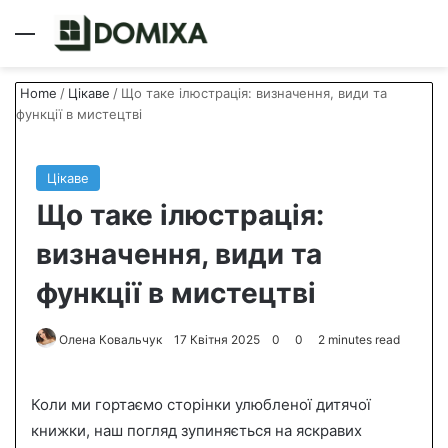
Menu
S
Home
/
Цікаве
/
Що таке ілюстрація: визначення, види та
функції в мистецтві
Цікаве
Що таке ілюстрація:
визначення, види та
функції в мистецтві
Олена Ковальчук
S
17 Квітня 2025
0
0
2 minutes read
e
n
Коли ми гортаємо сторінки улюбленої дитячої
d
книжки, наш погляд зупиняється на яскравих
a