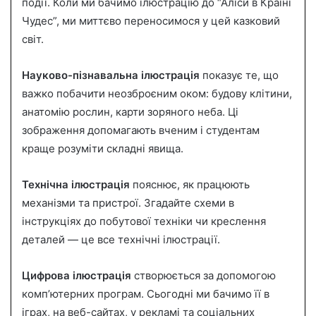
події. Коли ми бачимо ілюстрацію до “Аліси в Країні
Чудес”, ми миттєво переносимося у цей казковий
світ.
Науково-пізнавальна ілюстрація
показує те, що
важко побачити неозброєним оком: будову клітини,
анатомію рослин, карти зоряного неба. Ці
зображення допомагають вченим і студентам
краще розуміти складні явища.
Технічна ілюстрація
пояснює, як працюють
механізми та пристрої. Згадайте схеми в
інструкціях до побутової техніки чи креслення
деталей — це все технічні ілюстрації.
Цифрова ілюстрація
створюється за допомогою
комп’ютерних програм. Сьогодні ми бачимо її в
іграх, на веб-сайтах, у рекламі та соціальних