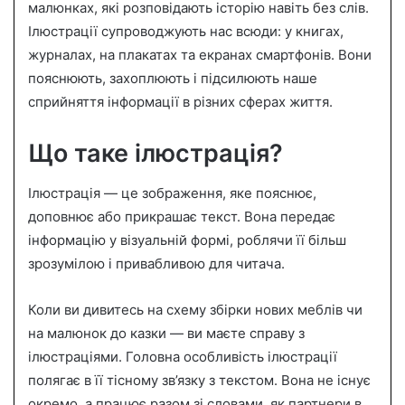
малюнках, які розповідають історію навіть без слів.
n
Ілюстрації супроводжують нас всюди: у книгах,
e
журналах, на плакатах та екранах смартфонів. Вони
m
a
пояснюють, захоплюють і підсилюють наше
i
сприйняття інформації в різних сферах життя.
l
Що таке ілюстрація?
Ілюстрація — це зображення, яке пояснює,
доповнює або прикрашає текст. Вона передає
інформацію у візуальній формі, роблячи її більш
зрозумілою і привабливою для читача.
Коли ви дивитесь на схему збірки нових меблів чи
на малюнок до казки — ви маєте справу з
ілюстраціями. Головна особливість ілюстрації
полягає в її тісному зв’язку з текстом. Вона не існує
окремо, а працює разом зі словами, як партнери в