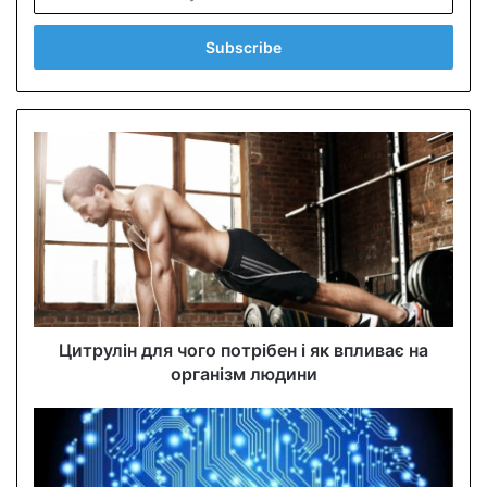
n
t
e
r
y
o
u
r
E
m
a
i
l
a
d
d
Цитрулін для чого потрібен і як впливає на
r
організм людини
e
s
s