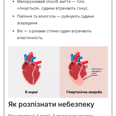
Малорухливий спосіб життя — тіло
«лінується», судини втрачають тонус.
Паління та алкоголь — руйнують судини
зсередини.
Вік — з роками стінки судин втрачають
еластичність.
Як розпізнати небезпеку
При гіпертонії 2 стадії, 3 ступеня ви можете