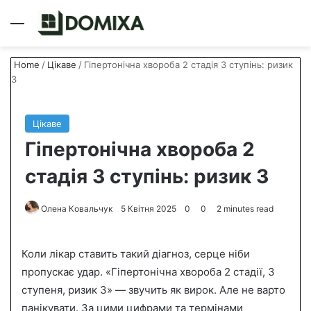
Menu
S
Home
/
Цікаве
/
Гіпертонічна хвороба 2 стадія 3 ступінь: ризик
3
Цікаве
Гіпертонічна хвороба 2
стадія 3 ступінь: ризик 3
Олена Ковальчук
S
5 Квітня 2025
0
0
2 minutes read
e
n
Коли лікар ставить такий діагноз, серце ніби
d
пропускає удар. «Гіпертонічна хвороба 2 стадії, 3
a
ступеня, ризик 3» — звучить як вирок. Але не варто
n
панікувати. За цими цифрами та термінами
e