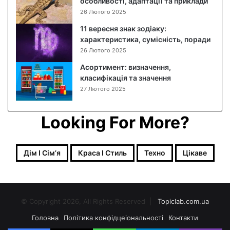
особливості, адаптації та приклади
26 Лютого 2025
11 вересня знак зодіаку:
характеристика, сумісність, поради
26 Лютого 2025
Асортимент: визначення,
класифікація та значення
27 Лютого 2025
Looking For More?
Дім І Сімʼя
Краса І Стиль
Техно
Цікаве
© Copyright 2026, All Rights Reserved |
Topiclab.com.ua
Головна
Політика конфідцеіональності
Контакти