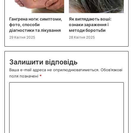
Гангрена ноги: симптоми,
Як виглядають воші:
фото, способи
ознаки зараження і
діагностики та лікування
методи боротьби
29 Квітня 2025
28 Квітня 2025
Залишити відповідь
Ваша e-mail адреса не оприлюднюватиметься.
Обов’язкові
поля позначені
*
К
о
м
е
н
т