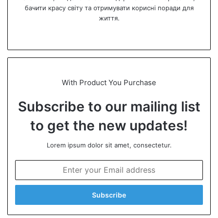
бачити красу світу та отримувати корисні поради для
життя.
We
bsi
te
With Product You Purchase
Subscribe to our mailing list
to get the new updates!
Lorem ipsum dolor sit amet, consectetur.
E
n
t
e
r
y