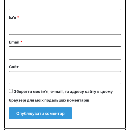
а
р
Ім'я
*
*
Email
*
Сайт
Зберегти моє ім'я, e-mail, та адресу сайту в цьому
браузері для моїх подальших коментарів.