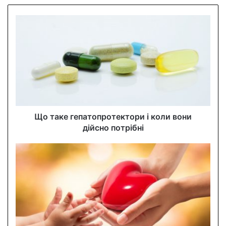
o
u
r
E
m
a
i
l
a
d
d
Що таке гепатопротектори і коли вони
r
дійсно потрібні
e
s
s