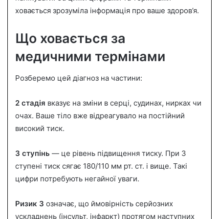
ховається зрозуміла інформація про ваше здоров’я.
m
a
i
Що ховається за
l
медичними термінами
Розберемо цей діагноз на частини:
2 стадія
вказує на зміни в серці, судинах, нирках чи
очах. Ваше тіло вже відреагувало на постійний
високий тиск.
3 ступінь
— це рівень підвищення тиску. При 3
ступені тиск сягає 180/110 мм рт. ст. і вище. Такі
цифри потребують негайної уваги.
Ризик 3
означає, що ймовірність серйозних
ускладнень (інсульт, інфаркт) протягом наступних