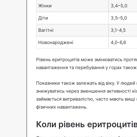
Жінки
3,4–5,0
Діти
3,5–5,0
Вагітні
3,1-4,5
Новонароджені
4,0-6,6
Рівень еритроцитів може змінюватись протяго
навантаження та перебування у горах також 
Показники також залежать від віку. У людей
знижуватись через зменшення активності кіс
займається витривалістю, часто мають вищі 
фізичних навантажень.
Коли рівень еритроциті