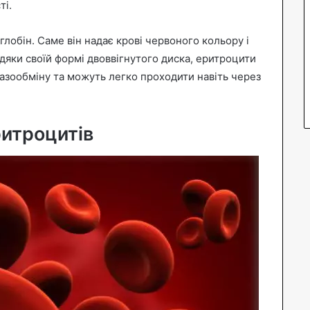
ті.
лобін. Саме він надає крові червоного кольору і
вдяки своїй формі двоввігнутого диска, еритроцити
азообміну та можуть легко проходити навіть через
итроцитів