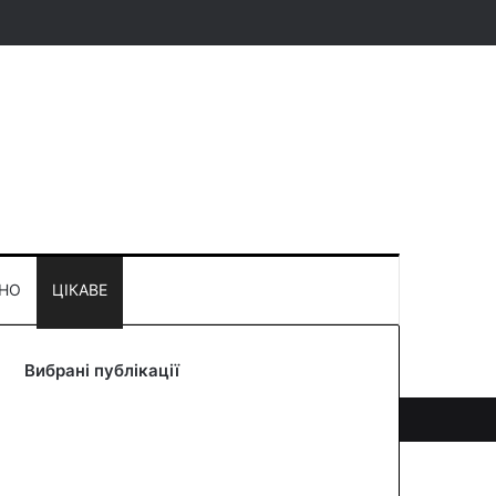
rticle
ar
earch for
ХНО
ЦІКАВЕ
Вибрані публікації