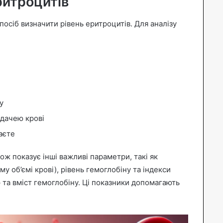
ритроцитів
осіб визначити рівень еритроцитів. Для аналізу
у
здачею крові
аєте
кож показує інші важливі параметри, такі як
у об’ємі крові), рівень гемоглобіну та індекси
р та вміст гемоглобіну. Ці показники допомагають