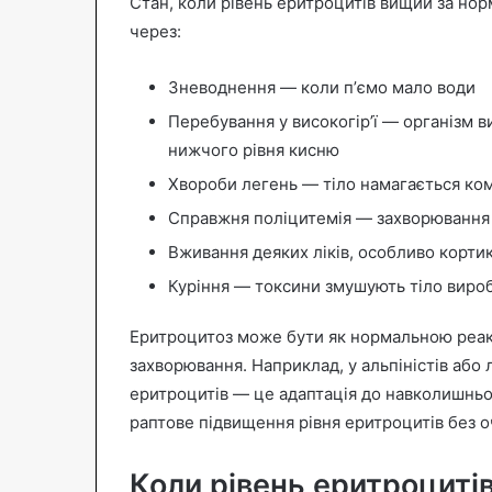
Стан, коли рівень еритроцитів вищий за но
через:
Зневоднення — коли пʼємо мало води
Перебування у високогір’ї — організм 
нижчого рівня кисню
Хвороби легень — тіло намагається ко
Справжня поліцитемія — захворювання 
Вживання деяких ліків, особливо корти
Куріння — токсини змушують тіло виро
Еритроцитоз може бути як нормальною реакц
захворювання. Наприклад, у альпіністів або 
еритроцитів — це адаптація до навколишнь
раптове підвищення рівня еритроцитів без о
Коли рівень еритроциті