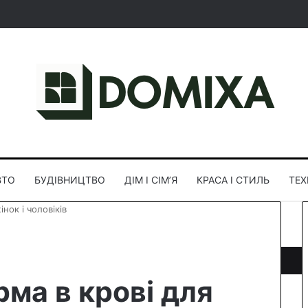
Random A
Sideb
S
ВТО
БУДІВНИЦТВО
ДІМ І СІМʼЯ
КРАСА І СТИЛЬ
ТЕ
нок і чоловіків
рма в крові для