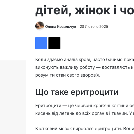
дітей, жінок і ч
Олена Ковальчук
S
28 Лютого 2025
e
Facebook
X
n
d
a
Коли здаємо аналіз крові, часто бачимо пока
n
виконують важливу роботу — доставляють к
e
розуміти стан свого здоров’я.
m
a
Що таке еритроцити
i
l
Еритроцити — це червоні кров’яні клітини б
кисень від легень до всіх органів і тканин. У
Кістковий мозок виробляє еритроцити. Вони 