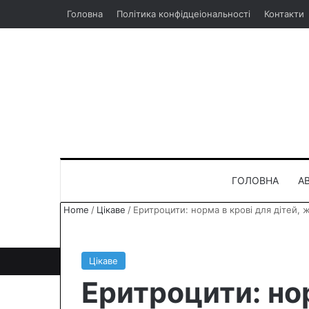
Головна
Політика конфідцеіональності
Контакти
ГОЛОВНА
А
Home
/
Цікаве
/
Еритроцити: норма в крові для дітей, жі
Цікаве
Еритроцити: но