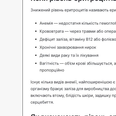
Знижений рівень еритроцитів називають ер
Анемія — недостатня кількість гемоглоб
Крововтрата — через травми або опера
Дефіцит заліза, вітаміну B12 або фолієв
Хронічні захворювання нирок
Деякі види раку та їх лікування
Вагітність — об’єм крові збільшується, 
пропорційно
Існує кілька видів анемії, найпоширенішою є
організму бракує заліза для виробництва дос
включають втому, блідість шкіри, задишку 
серцебиття.