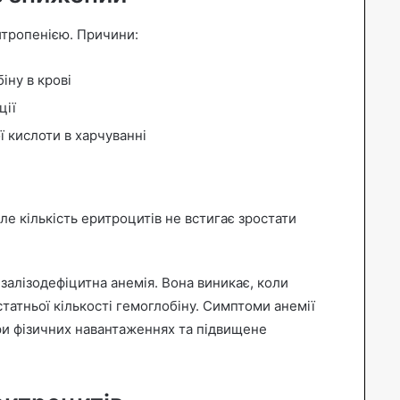
итропенією. Причини:
іну в крові
ції
ої кислоти в харчуванні
але кількість еритроцитів не встигає зростати
 залізодефіцитна анемія. Вона виникає, коли
татньої кількості гемоглобіну. Симптоми анемії
при фізичних навантаженнях та підвищене