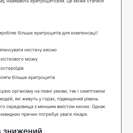
рму, називають еритроцитозом. Це може статися
виробляє більше еритроцитів для компенсації
мпенсувати нестачу кисню
кісткового мозку
костероїдів
бляти більше еритроцитів
ією організму на певні умови, так і симптомом
людей, які живуть у горах, підвищений рівень
ого середовища з меншим вмістом кисню. Однак
чевидних причин потребує уваги лікаря.
в знижений