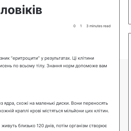
оловіків
0
1
3 minutes read
зник “еритроцити” у результатах. Ці клітини
исень по всьому тілу. Знання норм допоможе вам
ез ядра, схожі на маленькі диски. Вони переносять
 кожній краплі крові містяться мільйони цих клітин.
живуть близько 120 днів, потім організм створює