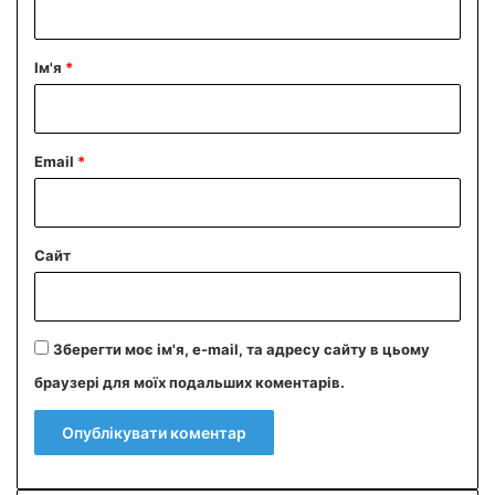
а
р
Ім'я
*
*
Email
*
Сайт
Зберегти моє ім'я, e-mail, та адресу сайту в цьому
браузері для моїх подальших коментарів.