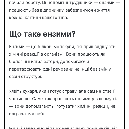
почали роботу. Ці непомітні трудівники — ензими —
n
працюють без відпочинку, забезпечуючи життя
e
кожної клітини вашого тіла.
m
a
i
Що таке ензими?
l
Ензими — це білкові молекули, які пришвидшують
хімічні реакції в організмі. Вони працюють як
біологічні каталізатори, допомагаючи
перетворювати одні речовини на інші без змін у
своїй структурі.
Уявіть кухаря, який готує страву, але сам не стає її
частиною. Саме так працюють ензими у вашому тілі
— вони допомагають “готувати” хімічні реакції, не
витрачаючи себе.
Ми всі залежимо від цих невидимих помічників: від