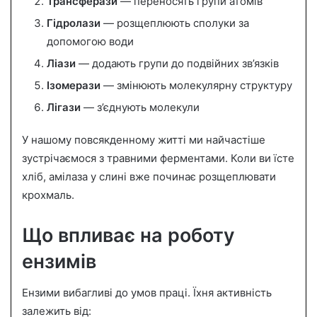
Трансферази
— переносять групи атомів
Гідролази
— розщеплюють сполуки за
допомогою води
Ліази
— додають групи до подвійних зв’язків
Ізомерази
— змінюють молекулярну структуру
Лігази
— з’єднують молекули
У нашому повсякденному житті ми найчастіше
зустрічаємося з травними ферментами. Коли ви їсте
хліб, амілаза у слині вже починає розщеплювати
крохмаль.
Що впливає на роботу
ензимів
Ензими вибагливі до умов праці. Їхня активність
залежить від: