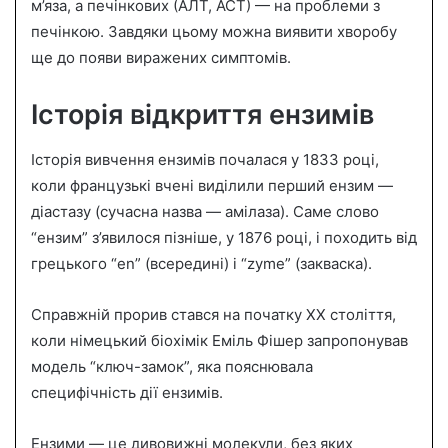
м’яза, а печінкових (АЛТ, АСТ) — на проблеми з
печінкою. Завдяки цьому можна виявити хворобу
ще до появи виражених симптомів.
Історія відкриття ензимів
Історія вивчення ензимів почалася у 1833 році,
коли французькі вчені виділили перший ензим —
діастазу (сучасна назва — амілаза). Саме слово
“ензим” з’явилося пізніше, у 1876 році, і походить від
грецького “en” (всередині) і “zyme” (закваска).
Справжній прорив стався на початку XX століття,
коли німецький біохімік Еміль Фішер запропонував
модель “ключ-замок”, яка пояснювала
специфічність дії ензимів.
Ензими — це дивовижні молекули, без яких