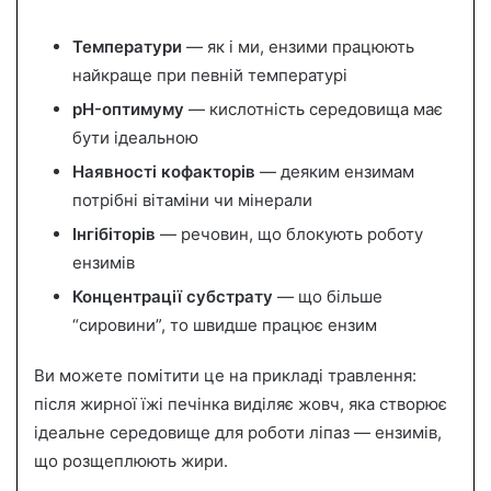
Температури
— як і ми, ензими працюють
найкраще при певній температурі
pH-оптимуму
— кислотність середовища має
бути ідеальною
Наявності кофакторів
— деяким ензимам
потрібні вітаміни чи мінерали
Інгібіторів
— речовин, що блокують роботу
ензимів
Концентрації субстрату
— що більше
“сировини”, то швидше працює ензим
Ви можете помітити це на прикладі травлення:
після жирної їжі печінка виділяє жовч, яка створює
ідеальне середовище для роботи ліпаз — ензимів,
що розщеплюють жири.