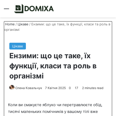
Menu
S
Home
/
Цікаве
/
Ензими: що це таке, їх функції, класи та роль в
організмі
Цікаве
Ензими: що це таке, їх
функції, класи та роль в
організмі
Олена Ковальчук
S
7 Квітня 2025
0
17
2 minutes read
e
n
Коли ви смакуєте яблуко чи перетравлюєте обід,
d
тисячі маленьких помічників у вашому тілі вже
a