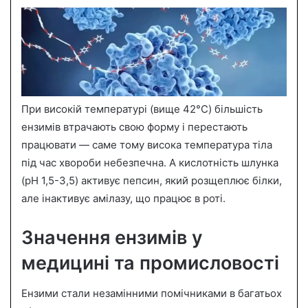
При високій температурі (вище 42°C) більшість
ензимів втрачають свою форму і перестають
працювати — саме тому висока температура тіла
під час хвороби небезпечна. А кислотність шлунка
(pH 1,5-3,5) активує пепсин, який розщеплює білки,
але інактивує амілазу, що працює в роті.
Значення ензимів у
медицині та промисловості
Ензими стали незамінними помічниками в багатьох