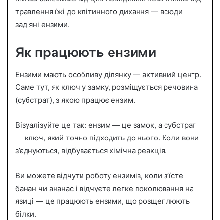
травлення їжі до клітинного дихання — всюди
задіяні ензими.
Як працюють ензими
Ензими мають особливу ділянку — активний центр.
Саме тут, як ключ у замку, розміщується речовина
(субстрат), з якою працює ензим.
Візуалізуйте це так: ензим — це замок, а субстрат
— ключ, який точно підходить до нього. Коли вони
з’єднуються, відбувається хімічна реакція.
Ви можете відчути роботу ензимів, коли з’їсте
банан чи ананас і відчуєте легке поколювання на
язиці — це працюють ензими, що розщеплюють
білки.