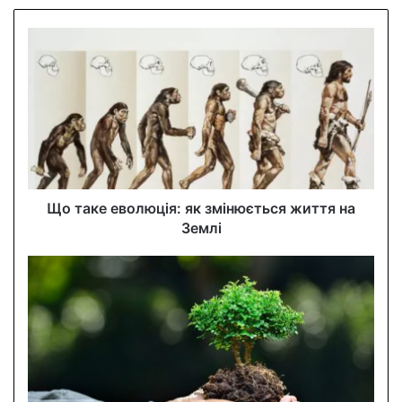
o
u
r
E
m
a
i
l
a
d
d
Що таке еволюція: як змінюється життя на
r
Землі
e
s
s