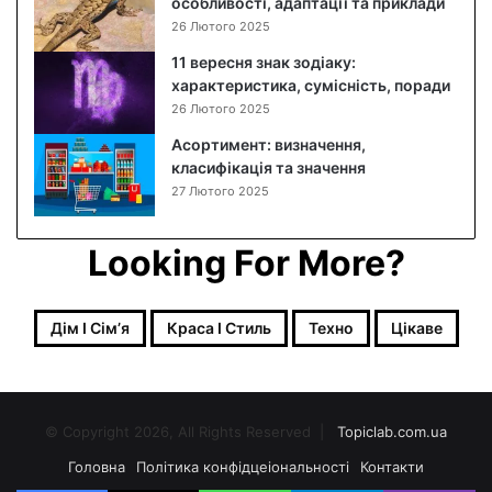
особливості, адаптації та приклади
26 Лютого 2025
11 вересня знак зодіаку:
характеристика, сумісність, поради
26 Лютого 2025
Асортимент: визначення,
класифікація та значення
27 Лютого 2025
Looking For More?
Дім І Сімʼя
Краса І Стиль
Техно
Цікаве
© Copyright 2026, All Rights Reserved |
Topiclab.com.ua
Головна
Політика конфідцеіональності
Контакти