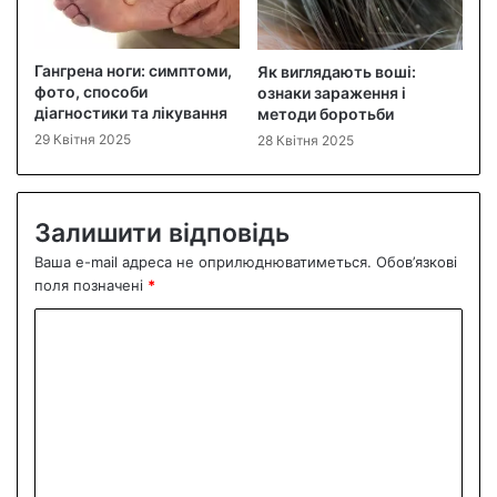
Гангрена ноги: симптоми,
Як виглядають воші:
фото, способи
ознаки зараження і
діагностики та лікування
методи боротьби
29 Квітня 2025
28 Квітня 2025
Залишити відповідь
Ваша e-mail адреса не оприлюднюватиметься.
Обов’язкові
поля позначені
*
К
о
м
е
н
т