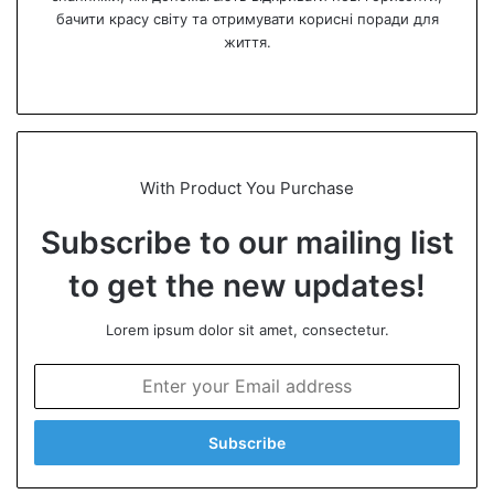
бачити красу світу та отримувати корисні поради для
життя.
We
bsi
te
With Product You Purchase
Subscribe to our mailing list
to get the new updates!
Lorem ipsum dolor sit amet, consectetur.
E
n
t
e
r
y